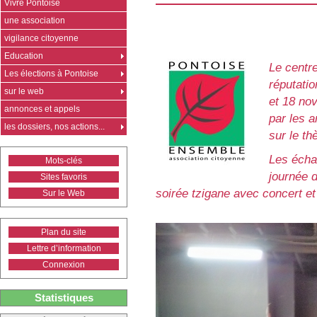
Vivre Pontoise
une association
vigilance citoyenne
Education
Le centre
Les élections à Pontoise
réputatio
sur le web
et 18 no
annonces et appels
par les 
les dossiers, nos actions...
sur le th
Les échan
Mots-clés
journée 
Sites favoris
soirée tzigane avec concert et
Sur le Web
Plan du site
Lettre d’information
Connexion
Statistiques