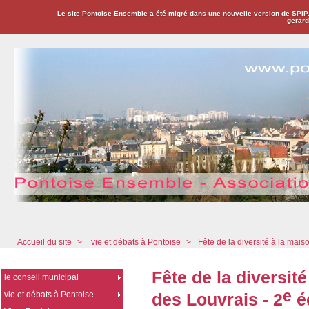
Le site Pontoise Ensemble a été migré dans une nouvelle version de SPIP
gerard
Pontoise Ensemble - Association Citoyenne
Accueil du site
>
vie et débats à Pontoise
>
Fête de la diversité à la mais
Fête de la diversit
le conseil municipal
e
vie et débats à Pontoise
des Louvrais - 2
é