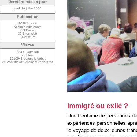
Dernière mise à jour
jeudi 30 juillet 2026
Publication
1048 Articles
Aucun album photo
223 Brèves
35 Sites Web
24 Auteurs
Visites
383 aujourd’hui
751 hier
1016943 depuis le début
30 visiteurs actuellement connectés
Immigré ou exilé ?
Une trentaine de personnes de
expériences personnelles après
le voyage de deux jeunes franç