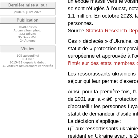
un exode massif vers le voisin
Dernière mise à jour
se sont réfugiés à l’ouest, no
jeudi 30 juillet 2026
1,1 million. En octobre 2023, l
Publication
personnes.
1048 Articles
Source
Statista Research Dep
Aucun album photo
223 Brèves
35 Sites Web
Ces « déplacés » d’Ukraine, on
24 Auteurs
statut de « protection tempora
Visites
européenne et approuvée à l’
105 aujourd’hui
334 hier
l’intérieur des états membres 
1015421 depuis le début
11 visiteurs actuellement connectés
Les ressortissants ukrainiens r
séjour qui leur permet d’exerce
Ainsi, pour la première fois, l
de 2001 sur la « â€¯protection
d’accueillir les personnes fuya
statut de demandeur d’asile int
La décision s’applique :
ïƒ˜ aux ressortissants ukraini
résidant en Ukraine avant le 24