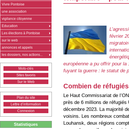
Vivre Pontoise
une association
vigilance citoyenne
Education
L’agressi
Les élections à Pontoise
février 
sur le web
migratoi
annonces et appels
internati
les dossiers, nos actions...
énergétiq
européenne a pu offrir pour la 
Mots-clés
fuyant la guerre : le statut de 
Sites favoris
Sur le Web
Combien de réfugiés
Le Haut Commissariat de l’ON
Plan du site
près de 6 millions de réfugiés
Lettre d’information
décembre 2023. La majorité des
Connexion
voisins. Les nombreux combats
Louhansk, deux régions compta
Statistiques