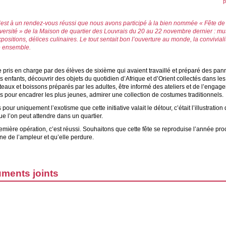
p
’est à un rendez-vous réussi que nous avons participé à la bien nommée « Fête de 
iversité » de la Maison de quartier des Louvrais du 20 au 22 novembre dernier : mu
positions, délices culinaires. Le tout sentait bon l’ouverture au monde, la convivialit
re ensemble.
re pris en charge par des élèves de sixième qui avaient travaillé et préparé des pa
es enfants, découvrir des objets du quotidien d’Afrique et d’Orient collectés dans les
eaux et boissons préparés par les adultes, être informé des ateliers et de l’engag
s pour encadrer les plus jeunes, admirer une collection de costumes traditionnels.
pour uniquement l’exotisme que cette initiative valait le détour, c’était l’illustration 
e l’on peut attendre dans un quartier.
mière opération, c’est réussi. Souhaitons que cette fête se reproduise l’année pro
ne de l’ampleur et qu’elle perdure.
ments joints