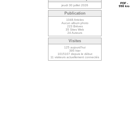
PDF -
jeudi 30 juillet 2026
998 kio
Publication
1048 Articles
Aucun album photo
223 Brèves
35 Sites Web
24 Auteurs
Visites
125 aujourd’hui
395 hier
1015107 depuis le début
11 visiteurs actuellement connectés