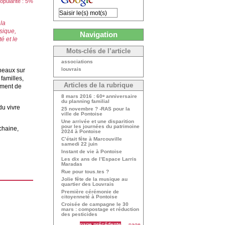
opularité : 5%
la
sique,
Navigation
é et le
Mots-clés de l’article
associations
louvrais
nneaux sur
 familles,
Articles de la rubrique
ement de
e
8 mars 2016 : 60
anniversaire
du planning familial
du vivre
25 novembre ? -RAS pour la
ville de Pontoise
Une arrivée et une disparition
pour les journées du patrimoine
chaine,
2024 à Pontoise
C’était fête à Marcouville
samedi 22 juin
Instant de vie à Pontoise
Les dix ans de l’Espace Larris
Maradas
Rue pour tous.tes ?
Jolie fête de la musique au
quartier des Louvrais
Première cérémonie de
citoyenneté à Pontoise
Croisée de campagne le 30
mars : compostage et réduction
des pesticides
page précédente
page