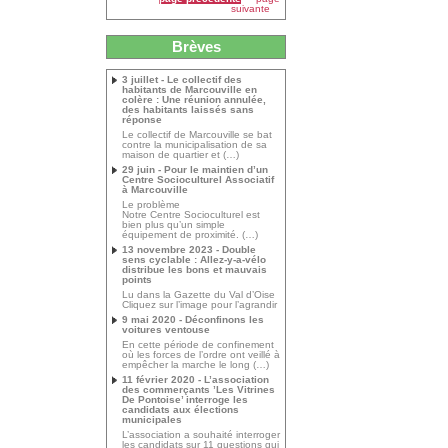
suivante
Brèves
3 juillet - Le collectif des
habitants de Marcouville en
colère : Une réunion annulée,
des habitants laissés sans
réponse
Le collectif de Marcouville se bat
contre la municipalisation de sa
maison de quartier et (…)
29 juin - Pour le maintien d’un
Centre Socioculturel Associatif
à Marcouville
Le problème
Notre Centre Socioculturel est
bien plus qu’un simple
équipement de proximité. (…)
13 novembre 2023 - Double
sens cyclable : Allez-y-a-vélo
distribue les bons et mauvais
points
Lu dans la Gazette du Val d’Oise
Cliquez sur l’image pour l’agrandir
9 mai 2020 - Déconfinons les
voitures ventouse
En cette période de confinement
où les forces de l’ordre ont veillé à
empêcher la marche le long (…)
11 février 2020 - L’association
des commerçants ’Les Vitrines
De Pontoise’ interroge les
candidats aux élections
municipales
L’association a souhaité interroger
les candidats sur 11 questions qui