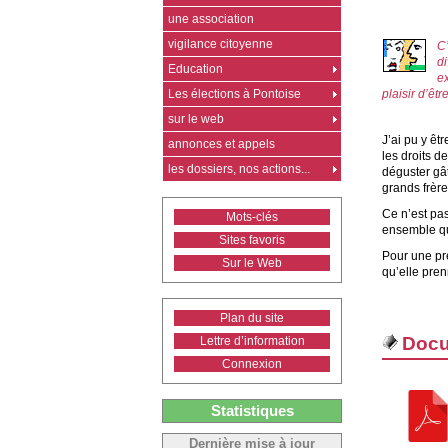
une association
vigilance citoyenne
C
d
Education
ex
Les élections à Pontoise
plaisir d’êt
sur le web
J’ai pu y êt
annonces et appels
les droits d
les dossiers, nos actions...
déguster gât
grands frère
Ce n’est pas 
Mots-clés
ensemble qu
Sites favoris
Pour une pre
Sur le Web
qu’elle pren
Plan du site
Docu
Lettre d’information
Connexion
Statistiques
Dernière mise à jour