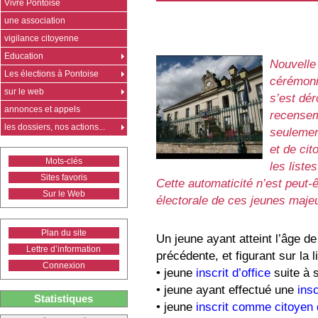
Vivre Pontoise
une association
vigilance citoyenne
Education
Nouvelle
Les élections à Pontoise
cérémoni
sur le web
s’est dér
annonces et appels
recenseme
les dossiers, nos actions...
seulemen
et de cit
Mots-clés
les liste
Sites favoris
Cette automaticité n’est peut-ê
Sur le Web
électorale de ces jeunes maje
Plan du site
Un jeune ayant atteint l’âge de
Lettre d’information
précédente, et figurant sur la l
Connexion
• jeune
inscrit d’office
suite à 
• jeune ayant effectué une
insc
Statistiques
• jeune
inscrit comme citoyen 