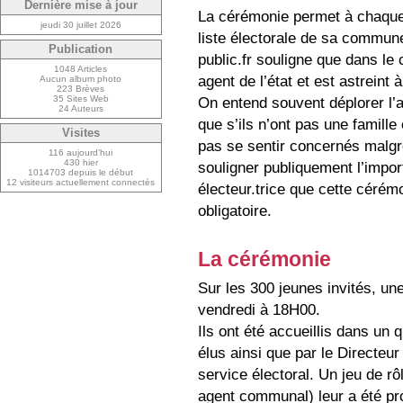
Dernière mise à jour
La cérémonie permet à chaque 
jeudi 30 juillet 2026
liste électorale de sa commune
Publication
public.fr souligne que dans le
1048 Articles
agent de l’état et est astreint à
Aucun album photo
223 Brèves
35 Sites Web
On entend souvent déplorer l’a
24 Auteurs
que s’ils n’ont pas une famille
Visites
pas se sentir concernés malgr
116 aujourd’hui
430 hier
souligner publiquement l’impo
1014703 depuis le début
12 visiteurs actuellement connectés
électeur.trice que cette cérém
obligatoire.
La cérémonie
Sur les 300 jeunes invités, un
vendredi à 18H00.
Ils ont été accueillis dans un 
élus ainsi que par le Directeu
service électoral. Un jeu de rô
agent communal) leur a été pro