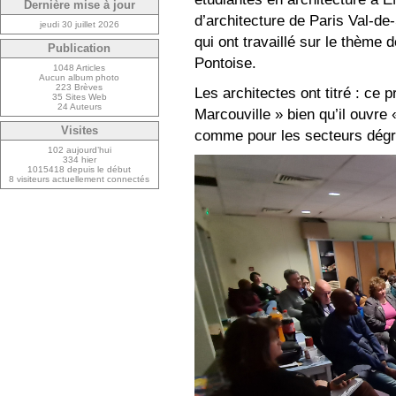
Dernière mise à jour
d’architecture de Paris Val-de
jeudi 30 juillet 2026
qui ont travaillé sur le thème 
Publication
Pontoise.
1048 Articles
Aucun album photo
223 Brèves
Les architectes ont titré : ce 
35 Sites Web
24 Auteurs
Marcouville » bien qu’il ouvre
Visites
comme pour les secteurs dégra
102 aujourd’hui
334 hier
1015418 depuis le début
8 visiteurs actuellement connectés