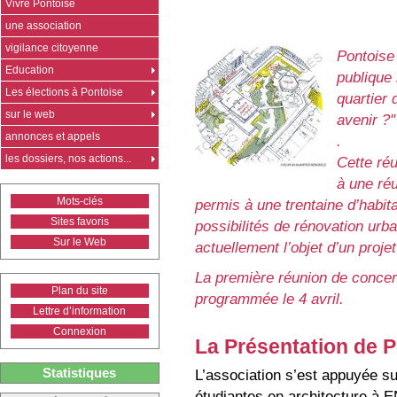
Vivre Pontoise
une association
vigilance citoyenne
Pontoise
Education
publique
Les élections à Pontoise
quartier 
sur le web
avenir ?"
annonces et appels
.
les dossiers, nos actions...
Cette réu
à une réu
Mots-clés
permis à une trentaine d’habita
Sites favoris
possibilités de rénovation urba
Sur le Web
actuellement l’objet d’un proj
La première réunion de concer
Plan du site
programmée le 4 avril.
Lettre d’information
Connexion
La Présentation de 
Statistiques
L’association s’est appuyée sur
étudiantes en architecture à 