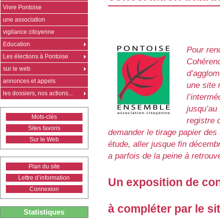
Vivre Pontoise
une association
vigilance citoyenne
Education
Pour ren
Les élections à Pontoise
Cohérenc
sur le web
d’agglom
annonces et appels
une site
les dossiers, nos actions...
l’intermé
jusqu’au 
Mots-clés
registre 
Sites favoris
demander le tirage papier des
Sur le Web
étude, aller jusque fin décembr
a parfois de la peine à retrouv
Plan du site
Lettre d’information
Un exposition de con
Connexion
à compléter par le si
Statistiques