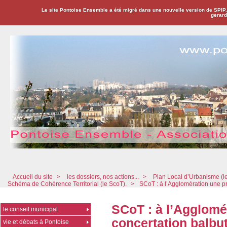
Le site Pontoise Ensemble a été migré dans une nouvelle version de SPIP
gerard
Pontoise Ensemble - Association Citoyenne
Accueil du site
>
les dossiers, nos actions...
>
Plan Local d’Urbanisme (l
Schéma de Cohérence Territorial (le ScoT).
>
SCoT : à l’Agglomération une pr
SCoT : à l’Agglomé
le conseil municipal
concertation balbut
vie et débats à Pontoise