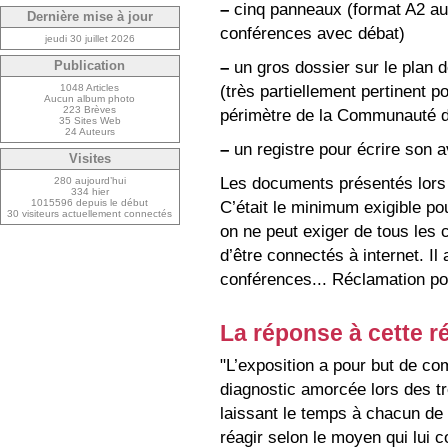
–
cinq panneaux (format A2 au
Dernière mise à jour
conférences avec débat)
jeudi 30 juillet 2026
–
un gros dossier sur le plan d
Publication
(très partiellement pertinent po
1048 Articles
Aucun album photo
223 Brèves
périmètre de la Communauté d
35 Sites Web
24 Auteurs
–
un registre pour écrire son a
Visites
Les documents présentés lors 
280 aujourd’hui
334 hier
1015596 depuis le début
C’était le minimum exigible po
30 visiteurs actuellement connectés
on ne peut exiger de tous les 
d’être connectés à internet. Il
conférences... Réclamation po
La réponse à cette r
"L’exposition a pour but de co
diagnostic amorcée lors des tr
laissant le temps à chacun de 
réagir selon le moyen qui lui co