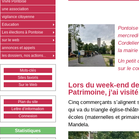
Vivre Pontoise
une association
vigilance citoyenne
Education
Pontoise
Les élections à Pontoise
mercredi 
sur le web
Cordelier
annonces et appels
la mairie 
les dossiers, nos actions...
Un petit 
sur le co
Mots-clés
Sites favoris
Lors du week-end d
Sur le Web
Patrimoine, j’ai visit
Cinq commerçants s’alignent su
Plan du site
qui va du triangle église-théâ
Lettre d’information
écoles (maternelles et primaire
Connexion
Mandela.
Statistiques