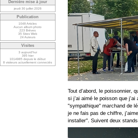
Dernière mise à jour
jeudi 30 juillet 2026
Publication
1048 Articles
Aucun album photo
223 Brèves
35 Sites Web
24 Auteurs
Visites
3 aujourd’hui
395 hier
1014985 depuis le début
8 visiteurs actuellement connectés
Tout d’abord, le poissonnier, 
si j’ai aimé le poisson que j’a
"sympathique" marchand de lé
je ne fais pas de chiffre, j’ai
installer". Suivent deux stands