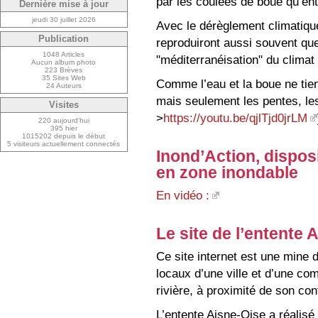
par les coulées de boue qu’entr
Dernière mise à jour
jeudi 30 juillet 2026
Avec le dérèglement climatique
Publication
reproduiront aussi souvent qu
1048 Articles
"méditerranéisation" du climat 
Aucun album photo
223 Brèves
35 Sites Web
Comme l’eau et la boue ne tie
24 Auteurs
mais seulement les pentes, les 
Visites
>
https://youtu.be/qjlTjd0jrLM
220 aujourd’hui
395 hier
1015202 depuis le début
5 visiteurs actuellement connectés
Inond’Action, disposi
en zone inondable
En vidéo :
Le site de l’entente 
Ce site internet est une mine
locaux d’une ville et d’une c
rivière, à proximité de son con
L’entente Aisne-Oise a réalisé