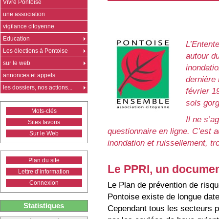
Vivre Pontoise
une association
vigilance citoyenne
Education
L’Entent
Les élections à Pontoise
autour d
sur le web
inondatio
annonces et appels
dernière 
les dossiers, nos actions...
février 1
sols gor
Mots-clés
Il ne s’a
Sites favoris
questionnaire en ligne. C’est a
Sur le Web
inondation et ruissellement, t
Plan du site
Le PPRI, un documen
Lettre d’information
Connexion
Le Plan de prévention de risqu
Pontoise existe de longue date
Statistiques
Cependant tous les secteurs p