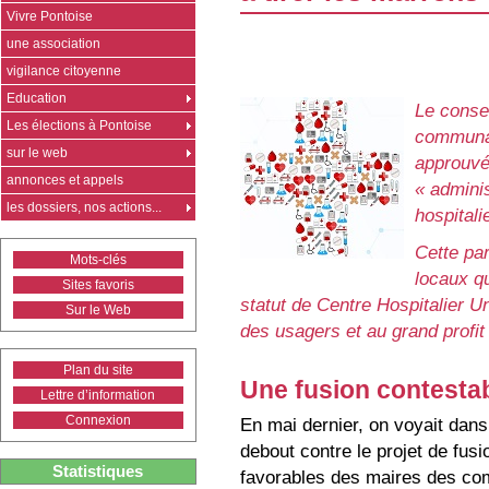
Vivre Pontoise
une association
vigilance citoyenne
Education
Le consei
Les élections à Pontoise
communau
sur le web
approuvé 
annonces et appels
« admini
les dossiers, nos actions...
hospitali
Cette par
Mots-clés
locaux q
Sites favoris
statut de Centre Hospitalier U
Sur le Web
des usagers et au grand profit 
Plan du site
Une fusion contestab
Lettre d’information
Connexion
En mai dernier, on voyait dans
debout contre le projet de fusi
Statistiques
favorables des maires des c