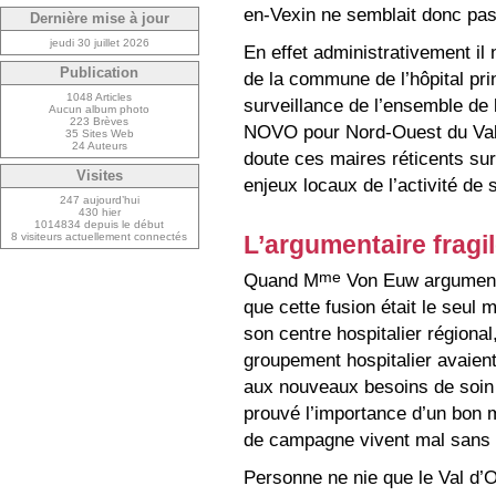
en-Vexin ne semblait donc pas 
Dernière mise à jour
jeudi 30 juillet 2026
En effet administrativement il 
Publication
de la commune de l’hôpital pri
1048 Articles
surveillance de l’ensemble de 
Aucun album photo
223 Brèves
NOVO pour Nord-Ouest du Val 
35 Sites Web
24 Auteurs
doute ces maires réticents sur
Visites
enjeux locaux de l’activité de
247 aujourd’hui
430 hier
1014834 depuis le début
8 visiteurs actuellement connectés
L’argumentaire fragi
me
Quand M
Von Euw argumenta
que cette fusion était le seul
son centre hospitalier régional
groupement hospitalier avaien
aux nouveaux besoins de soin !
prouvé l’importance d’un bon ma
de campagne vivent mal sans l’
Personne ne nie que le Val d’O