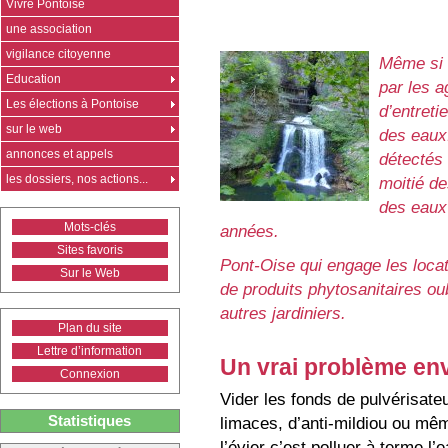
Vivre Pontoise
une association
vigilance citoyenne
Même si 9
Education
par les a
Les élections à Pontoise
d’entreti
sur le web
des eaux.
annonces et appels
détectés 
les dossiers, nos actions...
moitié de
des eaux 
Mots-clés
années.
Sites favoris
Pont-Oise qui engage les locata
Sur le Web
de produits phytosanitaires ou
autres jardiniers.
Plan du site
Lettre d’information
Un vrai problème en
Connexion
Vider les fonds de pulvérisateur
Statistiques
limaces, d’anti-mildiou ou mêm
l’évier c’est polluer à terme l’