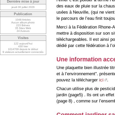
Dernière mise à jour
des eaux de pluie sur la chaus
jeudi 30 juillet 2026
usées à Neuville, (qui ne vien
Publication
le parcours de l’eau finit toujo
1048 Articles
Aucun album photo
223 Brèves
Merci à la Fédération Rhone-Al
35 Sites Web
24 Auteurs
mettre à disposition sur son s
Visites
téléchargeables. Il est ainsi p
122 aujourd’hui
dédié par cette fédération à l’o
430 hier
1014709 depuis le début
9 visiteurs actuellement connectés
Une information acc
Une plaquette bien illustrée tit
et à l’environnement". présent
pouvez la télécharger
ici
.
Chacun utilise plus de pesticid
jardin (page5) . Ils ont un eff
(page 8) , comme sur l’ensem
Comment jardiner sa