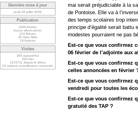
mai serait préjudiciable à la s
Dernière mise à jour
de Pontoise. Elle va à l’inverse
jeudi 30 juillet 2026
des temps scolaires trop inten
Publication
principe d’égalité serait battu 
1048 Articles
Aucun album photo
modestes pourraient ne pas b
223 Brèves
35 Sites Web
24 Auteurs
Est-ce que vous confirmez c
Visites
06 février de l’adjointe aux a
395 aujourd’hui
334 hier
Est-ce que vous confirmez q
1015711 depuis le début
24 visiteurs actuellement connectés
celles annoncées en février 
Est-ce que vous confirmez q
vendredi pour toutes les éco
Est-ce que vous confirmez qu
gratuité des TAP ?