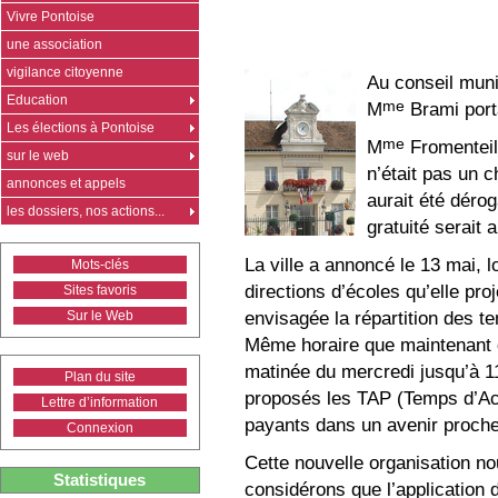
Vivre Pontoise
une association
vigilance citoyenne
Au conseil muni
Education
me
M
Brami porta
Les élections à Pontoise
me
M
Fromenteil
sur le web
n’était pas un c
annonces et appels
aurait été dérog
les dossiers, nos actions...
gratuité serait 
La ville a annoncé le 13 mai, l
Mots-clés
directions d’écoles qu’elle proj
Sites favoris
envisagée la répartition des te
Sur le Web
Même horaire que maintenant d
matinée du mercredi jusqu’à 
Plan du site
proposés les TAP (Temps d’Act
Lettre d’information
payants dans un avenir proche
Connexion
Cette nouvelle organisation n
Statistiques
considérons que l’application 