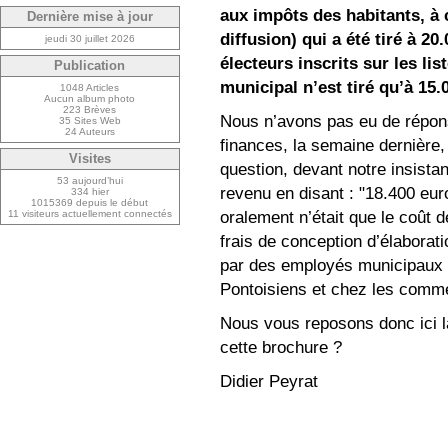
aux impôts des habitants, à
Dernière mise à jour
diffusion) qui a été tiré à 20
jeudi 30 juillet 2026
électeurs inscrits sur les li
Publication
municipal n’est tiré qu’à 15
1048 Articles
Aucun album photo
223 Brèves
Nous n’avons pas eu de répons
35 Sites Web
24 Auteurs
finances, la semaine dernière,
Visites
question, devant notre insistan
53 aujourd’hui
revenu en disant : "18.400 eur
334 hier
1015369 depuis le début
oralement n’était que le coût de
11 visiteurs actuellement connectés
frais de conception d’élaboratio
par des employés municipaux s
Pontoisiens et chez les commer
Nous vous reposons donc ici la 
cette brochure ?
Didier Peyrat