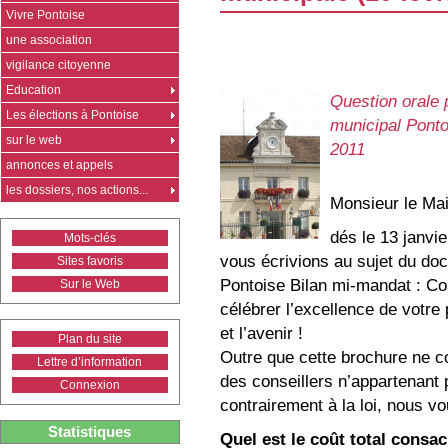
Vivre Pontoise
une association
vigilance citoyenne
Education
Question orale
Les élections à Pontoise
municipal Ponto
sur le web
2011
annonces et appels
les dossiers, nos actions...
Monsieur le Mai
dés le 13 janvie
Mots-clés
vous écrivions au sujet du doc
Sites favoris
Pontoise Bilan mi-mandat : C
Sur le Web
célébrer l’excellence de votre 
et l’avenir !
Plan du site
Outre que cette brochure ne c
Lettre d’information
des conseillers n’appartenant 
Connexion
contrairement à la loi, nous v
Statistiques
Quel est le coût total consac