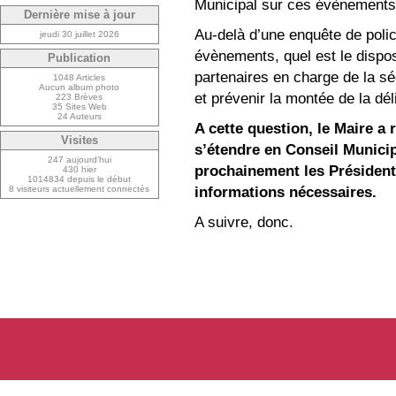
Municipal sur ces évènements,
Dernière mise à jour
Au-delà d’une enquête de polic
jeudi 30 juillet 2026
évènements, quel est le disposi
Publication
partenaires en charge de la sé
1048 Articles
Aucun album photo
et prévenir la montée de la dé
223 Brèves
35 Sites Web
24 Auteurs
A cette question, le Maire a 
Visites
s’étendre en Conseil Municipa
247 aujourd’hui
prochainement les Président
430 hier
1014834 depuis le début
informations nécessaires.
8 visiteurs actuellement connectés
A suivre, donc.