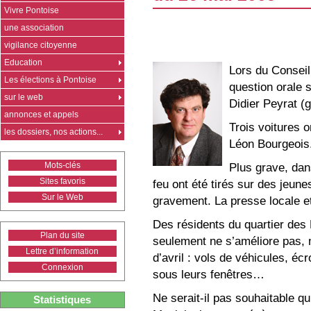
Vivre Pontoise
une association
vigilance citoyenne
Education
Lors du Conseil
Les élections à Pontoise
question orale s
sur le web
Didier Peyrat (
annonces et appels
Trois voitures o
les dossiers, nos actions...
Léon Bourgeois
Mots-clés
Plus grave, dan
Sites favoris
feu ont été tirés sur des jeune
Sur le Web
gravement. La presse locale et 
Des résidents du quartier des 
Plan du site
seulement ne s’améliore pas, 
Lettre d’information
d’avril : vols de véhicules, éc
Connexion
sous leurs fenêtres…
Ne serait-il pas souhaitable qu
Statistiques