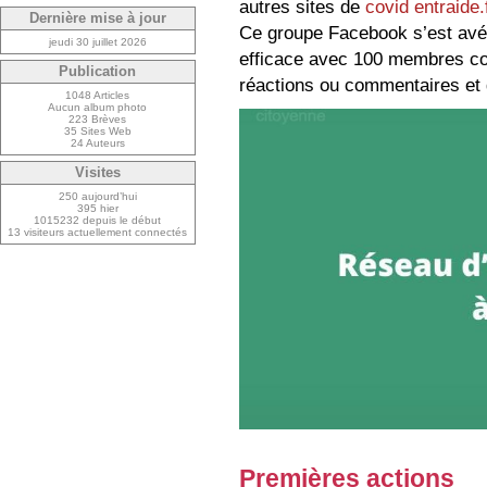
autres sites de
covid entraide.
Dernière mise à jour
Ce groupe Facebook s’est avér
jeudi 30 juillet 2026
efficace avec 100 membres con
Publication
réactions ou commentaires et
1048 Articles
Aucun album photo
223 Brèves
35 Sites Web
24 Auteurs
Visites
250 aujourd’hui
395 hier
1015232 depuis le début
13 visiteurs actuellement connectés
Premières actions