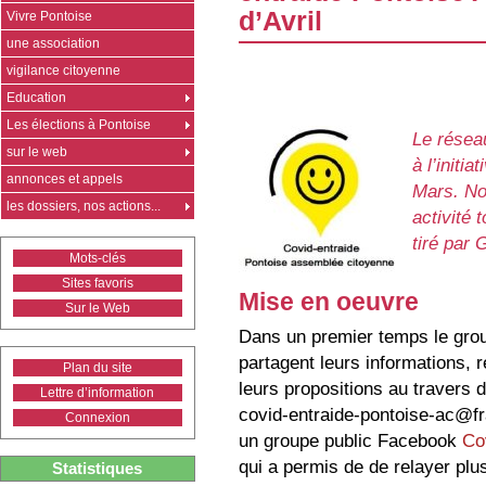
d’Avril
Vivre Pontoise
une association
vigilance citoyenne
Education
Les élections à Pontoise
Le réseau
sur le web
à l’initi
annonces et appels
Mars. No
les dossiers, nos actions...
activité 
tiré par
Mots-clés
Sites favoris
Mise en oeuvre
Sur le Web
Dans un premier temps le group
partagent leurs informations, 
Plan du site
leurs propositions au travers d
Lettre d’information
covid-entraide-pontoise-ac@fra
Connexion
un groupe public Facebook
Co
qui a permis de de relayer plu
Statistiques