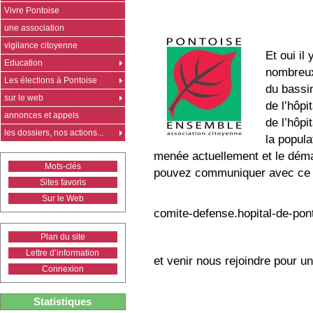
Vivre Pontoise
une association
vigilance citoyenne
Et oui il
Education
nombreux 
Les élections à Pontoise
du bassi
sur le web
de l’hôpi
annonces et appels
de l’hôpi
les dossiers, nos actions...
la popula
menée actuellement et le déma
Mots-clés
pouvez communiquer avec ce c
Sites favoris
Sur le Web
comite-defense.hopital-de-pon
Plan du site
Lettre d’information
et venir nous rejoindre pour u
Connexion
Statistiques