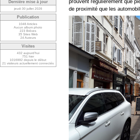
prouvent régulièrement que pié
Dernière mise à jour
de proximité que les automobili
jeudi 30 juillet 2026
Publication
1048 Articles
Aucun album photo
223 Brèves
35 Sites Web
24 Auteurs
Visites
432 aujourd’hui
751 hier
1016992 depuis le début
21 visiteurs actuellement connectés