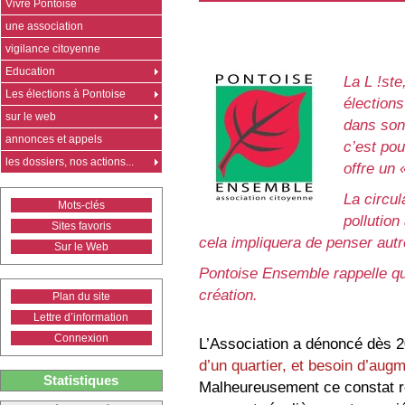
Vivre Pontoise
une association
vigilance citoyenne
Education
La L !st
Les élections à Pontoise
élection
sur le web
dans son 
annonces et appels
c’est pou
les dossiers, nos actions...
offre un 
La circul
Mots-clés
pollution
Sites favoris
cela impliquera de penser autr
Sur le Web
Pontoise Ensemble rappelle qu
création.
Plan du site
Lettre d’information
Connexion
L’Association a dénoncé dès 
d’un quartier, et besoin d’aug
Statistiques
Malheureusement ce constat re