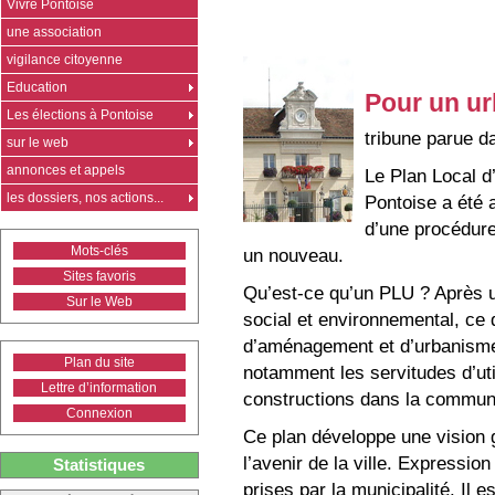
Vivre Pontoise
une association
vigilance citoyenne
Education
Pour un u
Les élections à Pontoise
tribune parue d
sur le web
annonces et appels
Le Plan Local 
les dossiers, nos actions...
Pontoise a été a
d’une procédure 
Mots-clés
un nouveau.
Sites favoris
Qu’est-ce qu’un PLU ? Après 
Sur le Web
social et environnemental, ce 
d’aménagement et d’urbanisme,
Plan du site
notamment les servitudes d’uti
Lettre d’information
constructions dans la commun
Connexion
Ce plan développe une vision g
l’avenir de la ville. Expression 
Statistiques
prises par la municipalité. Il 