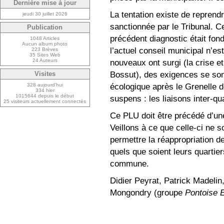
Dernière mise à jour
La tentation existe de reprendr
jeudi 30 juillet 2026
sanctionnée par le Tribunal. Ce
Publication
précédent diagnostic était fo
1048 Articles
Aucun album photo
l’actuel conseil municipal n’es
223 Brèves
35 Sites Web
nouveaux ont surgi (la crise et
24 Auteurs
Bossut), des exigences se son
Visites
écologique après le Grenelle d
328 aujourd’hui
334 hier
1015644 depuis le début
suspens : les liaisons inter-qua
25 visiteurs actuellement connectés
Ce PLU doit être précédé d’une
Veillons à ce que celle-ci ne so
permettre la réappropriation de 
quels que soient leurs quartie
commune.
Didier Peyrat, Patrick Madelin
Mongondry (groupe
Pontoise 