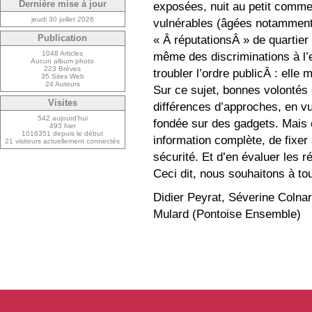
Dernière mise à jour
exposées, nuit au petit comme
jeudi 30 juillet 2026
vulnérables (âgées notamment
« Â réputationsÂ » de quartier
Publication
1048 Articles
même des discriminations à l’e
Aucun album photo
223 Brèves
troubler l’ordre publicÂ : elle m
35 Sites Web
24 Auteurs
Sur ce sujet, bonnes volontés 
Visites
différences d’approches, en vu
542 aujourd’hui
fondée sur des gadgets. Mais c
493 hier
1016351 depuis le début
information complète, de fixer 
21 visiteurs actuellement connectés
sécurité. Et d’en évaluer les ré
Ceci dit, nous souhaitons à to
Didier Peyrat, Séverine Colnar
Mulard (Pontoise Ensemble)