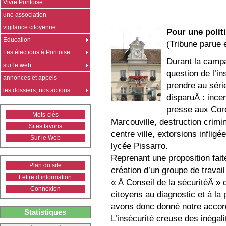
Vivre Pontoise
une association
vigilance citoyenne
Pour une polit
Education
(Tribune parue
Les élections à Pontoise
Durant la campa
sur le web
question de l’in
annonces et appels
prendre au séri
les dossiers, nos actions...
disparuÂ : incen
presse aux Cord
Mots-clés
Marcouville, destruction crimin
Sites favoris
centre ville, extorsions inflig
Sur le Web
lycée Pissarro.
Reprenant une proposition fai
Plan du site
création d’un groupe de travail
Lettre d’information
« Â Conseil de la sécuritéÂ »
Connexion
citoyens au diagnostic et à la 
avons donc donné notre accor
Statistiques
L’insécurité creuse des inéga