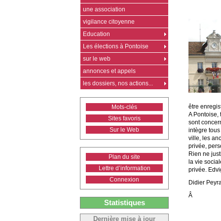
une association
vigilance citoyenne
Education
Les élections à Pontoise
sur le web
annonces et appels
les dossiers, nos actions...
être enregi
Mots-clés
A Pontoise, 
Sites favoris
sont concern
Sur le Web
intègre tous
ville, les a
privée, pers
Rien ne just
Plan du site
la vie socia
Lettre d’information
privée. Edvi
Connexion
Didier Peyr
Â
Statistiques
Dernière mise à jour