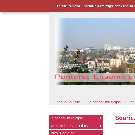
Le site Pontoise Ensemble a été migré dans une nou
Pontoise Ensemble - Associat
Accueil du site
>
le conseil municipal
>
tri
Sourie
le conseil municipal
vie et débats à Pontoise
Vivre Pontoise