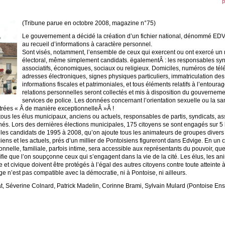
p
(Tribune parue en octobre 2008, magazine n°75)
Le gouvernement a décidé la création d’un fichier national, dénommé ED
au recueil d’informations à caractère personnel.
Sont visés, notamment, l’ensemble de ceux qui exercent ou ont exercé un
électoral, même simplement candidats. ëgalementÂ : les responsables sy
associatifs, économiques, sociaux ou religieux. Domiciles, numéros de té
adresses électroniques, signes physiques particuliers, immatriculation des
informations fiscales et patrimoniales, et tous éléments relatifs à l’entoura
relations personnelles seront collectés et mis à disposition du gouvernem
services de police. Les données concernant l’orientation sexuelle ou la sa
strées « Â de manière exceptionnelleÂ »Â !
tous les élus municipaux, anciens ou actuels, responsables de partis, syndicats, as
és. Lors des dernières élections municipales, 175 citoyens se sont engagés sur 5 l
 les candidats de 1995 à 2008, qu’on ajoute tous les animateurs de groupes divers
nciens et les actuels, prés d’un millier de Pontoisiens figureront dans Edvige. En un cl
onnelle, familiale, parfois intime, sera accessible aux représentants du pouvoir, quel 
ifie que l’on soupçonne ceux qui s’engagent dans la vie de la cité. Les élus, les a
le et civique doivent être protégés à l’égal des autres citoyens contre toute atteinte à
ge n’est pas compatible avec la démocratie, ni à Pontoise, ni ailleurs.
at, Séverine Colnard, Patrick Madelin, Corinne Brami, Sylvain Mulard (Pontoise En