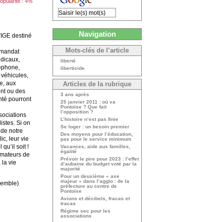
opularité : 4%
Navigation
VIGE destiné
Mots-clés de l’article
 mandat
ndicaux,
liberté
léphone,
liberticide
 véhicules,
ge, aux
Articles de la rubrique
ent ou des
3 ans après
nté pourront
25 janvier 2011 : où va
Pontoise ? Que fait
l’opposition ?
sociations
L’histoire n’est pas finie
istes. Si on
Se loger : un besoin premier
 de notre
Des moyens pour l’éducation,
ic, leur vie
pas pour le service minimum
qu’il soit !
Vacances, aide aux familles,
égalité
nimateurs de
Prévoir le pire pour 2023 : l’effet
 la vie
d’aubaine du budget voté par la
majorité
Pour un deuxième « axe
majeur » dans l’agglo : de la
semble)
préfecture au centre de
Pontoise
Avions et décibels, fracas et
tracas
Régime sec pour les
associations