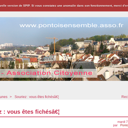
velle version de SPIP. Si vous constatez une anomalie dans son fonctionnement, merci d’
ion Citoyenne
bunes
>
Souriez : vous êtes fichésâ€¦
Rech
z : vous êtes fichésâ€¦
mardi 7
par
Ponto