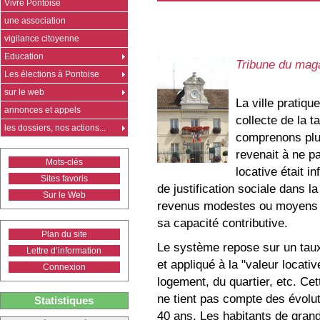
Vivre Pontoise
une association
vigilance citoyenne
Education
Tribune du mag
Les élections à Pontoise
sur le web
La ville pratiq
annonces et appels
collecte de la t
les dossiers, nos actions...
comprenons plus 
revenait à ne p
Mots-clés
locative était i
Sites favoris
de justification sociale dans 
Sur le Web
revenus modestes ou moyens ac
sa capacité contributive.
Plan du site
Le système repose sur un taux d
Lettre d’information
et appliqué à la "valeur locati
Connexion
logement, du quartier, etc. Cet
ne tient pas compte des évolu
Statistiques
40 ans. Les habitants de gra