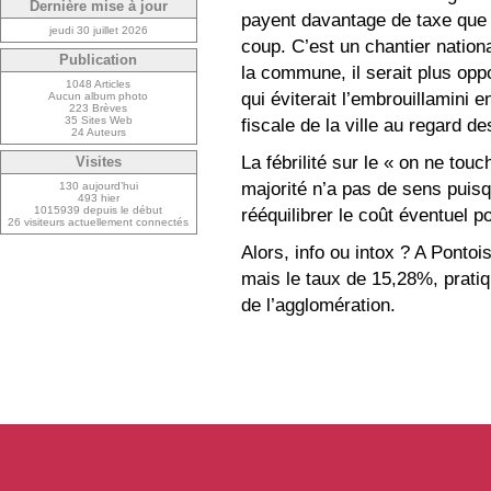
Dernière mise à jour
payent davantage de taxe que 
jeudi 30 juillet 2026
coup. C’est un chantier nation
Publication
la commune, il serait plus opp
1048 Articles
qui éviterait l’embrouillamini 
Aucun album photo
223 Brèves
35 Sites Web
fiscale de la ville au regard 
24 Auteurs
La fébrilité sur le « on ne tou
Visites
majorité n’a pas de sens puisq
130 aujourd’hui
493 hier
1015939 depuis le début
rééquilibrer le coût éventuel p
26 visiteurs actuellement connectés
Alors, info ou intox ? A Pontoi
mais le taux de 15,28%, pratiq
de l’agglomération.