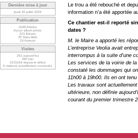
Le trou a été rebouché et depu
Dernière mise à jour
information n’a été apportée au
jeudi 30 juillet 2026
Publication
Ce chantier est-il reporté sin
1048 Articles
dates ?
Aucun album photo
223 Brèves
35 Sites Web
M. le Maire a apporté les répo
24 Auteurs
L’entreprise Veolia avait entre
Visites
interrompus à la suite d’une c
262 aujourd’hui
395 hier
Les services de la voirie de la v
1015244 depuis le début
6 visiteurs actuellement connectés
constaté les dommages qui ont
11h00 à 19h00. Ils en ont tenu
Les travaux sont actuellement 
ultérieure, non définie aujourd
courant du premier trimestre 