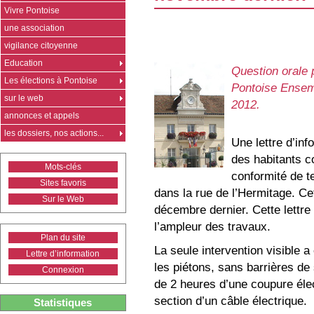
Vivre Pontoise
une association
vigilance citoyenne
Education
Question orale 
Les élections à Pontoise
Pontoise Ensem
sur le web
2012.
annonces et appels
les dossiers, nos actions...
Une lettre d’inf
des habitants c
Mots-clés
conformité de t
Sites favoris
dans la rue de l’Hermitage. Ce
Sur le Web
décembre dernier. Cette lettre
l’ampleur des travaux.
Plan du site
La seule intervention visible 
Lettre d’information
les piétons, sans barrières de 
Connexion
de 2 heures d’une coupure élec
section d’un câble électrique.
Statistiques