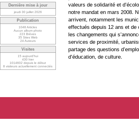
valeurs de solidarité et d’écol
Dernière mise à jour
notre mandat en mars 2008. Not
jeudi 30 juillet 2026
arrivent, notamment les munici
Publication
effectués depuis 12 ans et de 
1048 Articles
Aucun album photo
les changements qui s’annonce
223 Brèves
35 Sites Web
services de proximité, urbanis
24 Auteurs
partage des questions d’emploi
Visites
d’éducation, de culture.
15 aujourd’hui
430 hier
1014602 depuis le début
8 visiteurs actuellement connectés