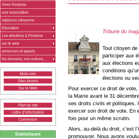
Vivre Pontoise
une association
vigilance citoyenne
Education
Tribune du mag
Les élections à Pontoise
sur le web
Tout citoyen de
annonces et appels
participer aux 
les dossiers, nos actions...
aux élections 
conditions qu’un
Mots-clés
élections ou seu
Sites favoris
Pour exercer ce droit de vote, i
Sur le Web
la Mairie avant le 31 décembre
ses droits civils et politiques. 
Plan du site
exercer son droit de vote. En e
Lettre d’information
fois pour un même scrutin.
Connexion
Alors, au-delà du droit, c’est 
Statistiques
promouvoir. Nous avons voulu 