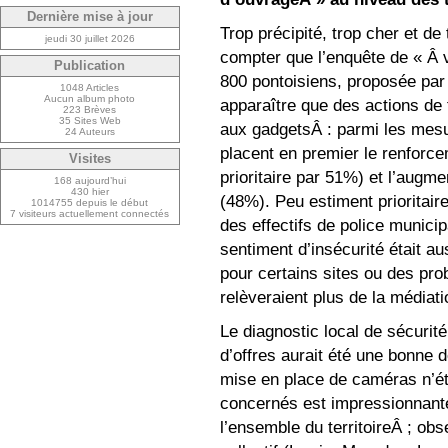
Dernière mise à jour
Trop précipité, trop cher et d
jeudi 30 juillet 2026
compter que l’enquête de « Â 
Publication
800 pontoisiens, proposée par 
1048 Articles
Aucun album photo
apparaître que des actions de 
223 Brèves
35 Sites Web
aux gadgetsÂ : parmi les mesu
24 Auteurs
placent en premier le renforce
Visites
prioritaire par 51%) et l’augm
168 aujourd’hui
430 hier
(48%). Peu estiment prioritair
1014755 depuis le début
7 visiteurs actuellement connectés
des effectifs de police municip
sentiment d’insécurité était au
pour certains sites ou des pr
relèveraient plus de la médiati
Le diagnostic local de sécurit
d’offres aurait été une bonne d
mise en place de caméras n’éta
concernés est impressionnant
l’ensemble du territoireÂ ; obs