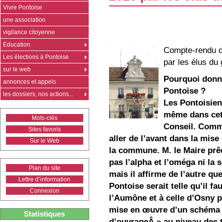
Vivre Pontoise
une association
vigilance citoyenne
Education
Compte-rendu du
Les élections à Pontoise
par les élus d
sur le web
Pourquoi donner
annonces et appels
Pontoise ?
les dossiers, nos actions...
Les Pontoisien
même dans cette
Mots-clés
Conseil. Comme 
Sites favoris
aller de l’avant dans la mis
Sur le Web
la commune. M. le Maire prêc
pas l’alpha et l’oméga ni la 
Plan du site
mais il affirme de l’autre qu
Lettre d’information
Pontoise serait telle qu’il fa
Connexion
l’Aumône et à celle d’Osny p
mise en œuvre d’un schéma d
Statistiques
d’ouvrageÂ » au niveau des