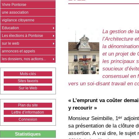
Vivre Pontoise
une association
vigilance citoyenne
Education
La gestion de la
Les élections à Pontoise
l’Architecture 
sur le web
la dénomination
annonces et appels
et un projet de 
les dossiers, nos actions...
les principaux 
soucieux d’évite
Mots-clés
consensuel en f
Sites favoris
vers un soi-disant travail en
Sur le Web
« L’emprunt va coûter demain
Plan du site
y recourir »
Lettre d’information
er
Monsieur Seimbille, 1
adjoint
Connexion
sa présentation de la clôture 
assertion. A vrai dire, le sujet
Statistiques