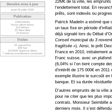
22M€ de la ville, les emprunts
Dernière mise à jour
l’endettement total. En revanch
jeudi 30 juillet 2026
prêts, sont indexés ou progres
Publication
Patrick Madelin a estimé que ce
1048 Articles
Aucun album photo
un taux fixe en période d’infla
223 Brèves
35 Sites Web
déjà signalé lors du Débat d’O
24 Auteurs
Conseil municipal du 3 novembr
Visites
fragilisée »
). Ainsi, le prêt De
63 aujourd’hui
395 hier
1015045 depuis le début
France en 2010, initialement a
7 visiteurs actuellement connectés
Franc suisse, avec un plafond
(6,04% si l’on tient compte de
d’intérêt de 175 000€ en 2011
exemple illustre le surcoût en f
banque. Et sa durée résiduell
D’autres emprunts de la ville 
pour ne citer que les plus imp
contrats. Monsieur Seimbille a
derniers mois. Il s’est défend