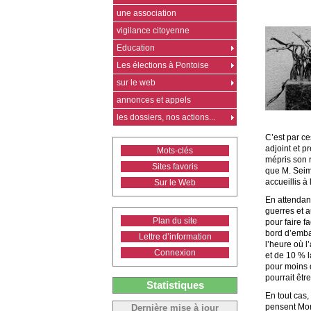
une association
vigilance citoyenne
Education
Les élections à Pontoise
sur le web
annonces et appels
les dossiers, nos actions...
C’est par c
adjoint et p
Mots-clés
mépris son 
Sites favoris
que M. Seimb
accueillis à
Sur le Web
En attendan
guerres et a
Plan du site
pour faire 
bord d’emba
Lettre d’information
l’heure où l
Connexion
et de 10 % 
pour moins 
pourrait être
Statistiques
En tout cas,
pensent Mon
Dernière mise à jour