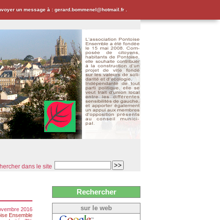
envoyer un message à : gerard.bommenel@hotmail.fr .
ercher dans le site
Rechercher
sur le web
novembre 2016
ise Ensemble