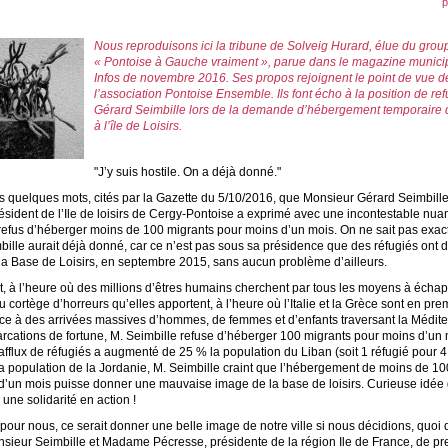
p
Nous reproduisons ici la tribune de Solveig Hurard, élue du grou
« Pontoise à Gauche vraiment », parue dans le magazine munici
Infos de novembre 2016. Ses propos rejoignent le point de vue d
l’association Pontoise Ensemble. Ils font écho à la position de ref
Gérard Seimbille lors de la demande d’hébergement temporaire 
à l’île de Loisirs.
"J’y suis hostile. On a déjà donné."
es quelques mots, cités par la Gazette du 5/10/2016, que Monsieur Gérard Seimbille
résident de l’Ile de loisirs de Cergy-Pontoise a exprimé avec une incontestable nu
refus d’héberger moins de 100 migrants pour moins d’un mois. On ne sait pas exa
ille aurait déjà donné, car ce n’est pas sous sa présidence que des réfugiés ont d
 la Base de Loisirs, en septembre 2015, sans aucun problème d’ailleurs.
t, à l’heure où des millions d’êtres humains cherchent par tous les moyens à écha
u cortège d’horreurs qu’elles apportent, à l’heure où l’Italie et la Grèce sont en pre
face à des arrivées massives d’hommes, de femmes et d’enfants traversant la Médit
rcations de fortune, M. Seimbille refuse d’héberger 100 migrants pour moins d’un 
’afflux de réfugiés a augmenté de 25 % la population du Liban (soit 1 réfugié pour 4
la population de la Jordanie, M. Seimbille craint que l’hébergement de moins de 10
d’un mois puisse donner une mauvaise image de la base de loisirs. Curieuse idée
 une solidarité en action !
 pour nous, ce serait donner une belle image de notre ville si nous décidions, quoi
sieur Seimbille et Madame Pécresse, présidente de la région Ile de France, de pr