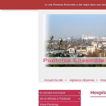
Le site Pontoise Ensemble a été migré dans une nou
Pontoise Ensemble - Associat
Accueil du site
>
vigilance citoyenne
>
Hosp
Hospita
le conseil municipal
vie et débats à Pontoise
Vivre Pontoise