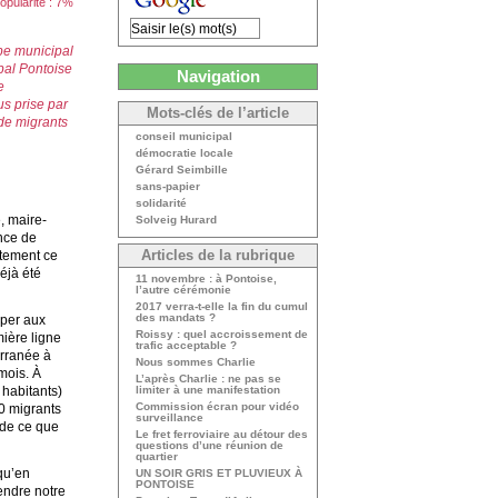
opularité : 7%
pe municipal
pal Pontoise
Navigation
e
us prise par
Mots-clés de l’article
de migrants
conseil municipal
démocratie locale
Gérard Seimbille
sans-papier
solidarité
, maire-
Solveig Hurard
ance de
ctement ce
Articles de la rubrique
éjà été
11 novembre : à Pontoise,
l’autre cérémonie
2017 verra-t-elle la fin du cumul
des mandats ?
pper aux
Roissy : quel accroissement de
mière ligne
trafic acceptable ?
erranée à
Nous sommes Charlie
mois. À
L’après Charlie : ne pas se
 habitants)
limiter à une manifestation
Commission écran pour vidéo
0 migrants
surveillance
 de ce que
Le fret ferroviaire au détour des
questions d’une réunion de
quartier
 qu’en
UN SOIR GRIS ET PLUVIEUX À
PONTOISE
endre notre