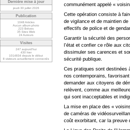
Dernière mise à jour
communément appelé « voisins 
jeudi 30 juillet 2026
Cette opération consiste à fai
Publication
de vigilance et de maintien de l
1048 Articles
Aucun album photo
effectifs de police et de genda
223 Brèves
35 Sites Web
24 Auteurs
Garantir la sécurité des perso
Visites
l’état et confier ce rôle aux c
247 aujourd’hui
dissimuler ses carences et so
430 hier
1014834 depuis le début
sécurité publique.
8 visiteurs actuellement connectés
Ces pratiques sont destinées à
nos contemporains, favorisant 
demander aux citoyens de dén
relèvent, comme aux meilleure
qui sont inacceptables et indi
La mise en place des « voisins v
de caméras de vidéosurveillanc
coût exorbitant, car la preuve 