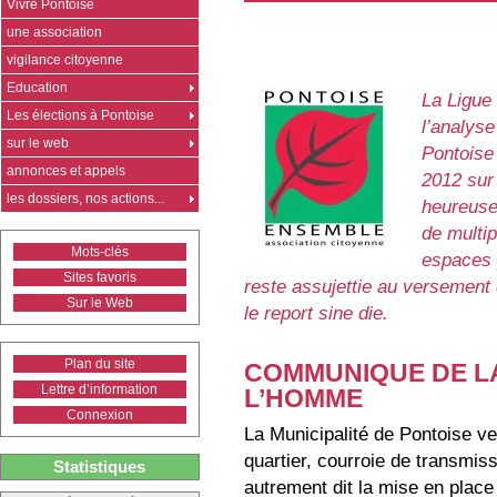
Vivre Pontoise
une association
vigilance citoyenne
Education
La Ligue
Les élections à Pontoise
l’analyse
sur le web
Pontoise
annonces et appels
2012 sur 
les dossiers, nos actions...
heureuse
de multip
Mots-clés
espaces p
Sites favoris
reste assujettie au versement
Sur le Web
le report sine die.
Plan du site
COMMUNIQUE DE LA
Lettre d’information
L’HOMME
Connexion
La Municipalité de Pontoise ve
quartier, courroie de transmiss
Statistiques
autrement dit la mise en place