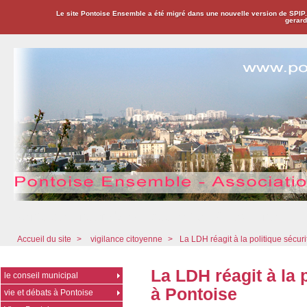
Le site Pontoise Ensemble a été migré dans une nouvelle version de SPIP
gerard
Pontoise Ensemble - Association Citoyenne
Accueil du site
>
vigilance citoyenne
>
La LDH réagit à la politique sécuri
La LDH réagit à la p
le conseil municipal
à Pontoise
vie et débats à Pontoise